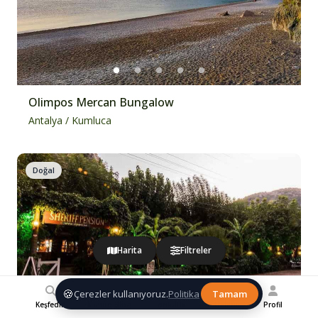
Olimpos Mercan Bungalow
Antalya
/
Kumluca
Doğal
Harita
Filtreler
🍪
Çerezler kullanıyoruz.
Politika
Tamam
Keşfedin
Kampp Blog
Topluluk
Listelerim
Profil