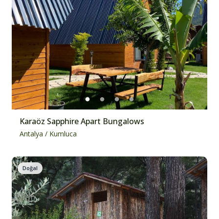
Karaöz Sapphire Apart Bungalows
Antalya
/
Kumluca
Doğal