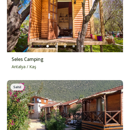
Seles Camping
Antalya
/
Kaş
Sahil