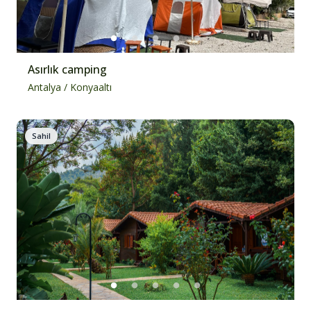
Asırlık camping
Antalya
/
Konyaaltı
Sahil