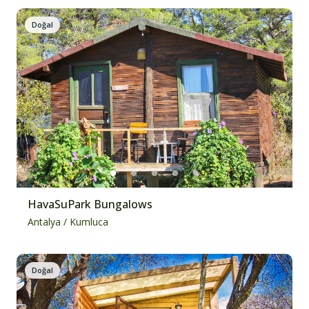
Doğal
HavaSuPark Bungalows
Antalya
/
Kumluca
Doğal