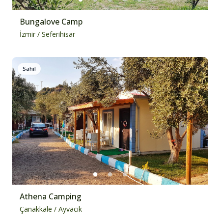
Bungalove Camp
İzmir
/
Seferihisar
Sahil
Athena Camping
Çanakkale
/
Ayvacık