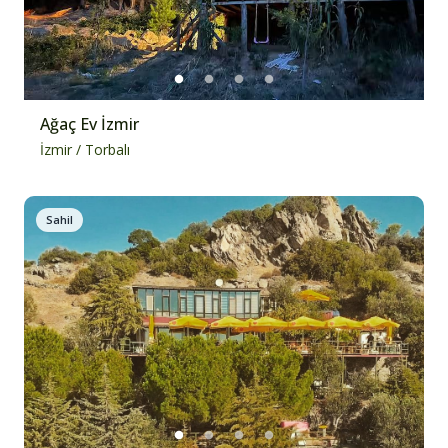
Ağaç Ev İzmir
İzmir
/
Torbalı
Sahil