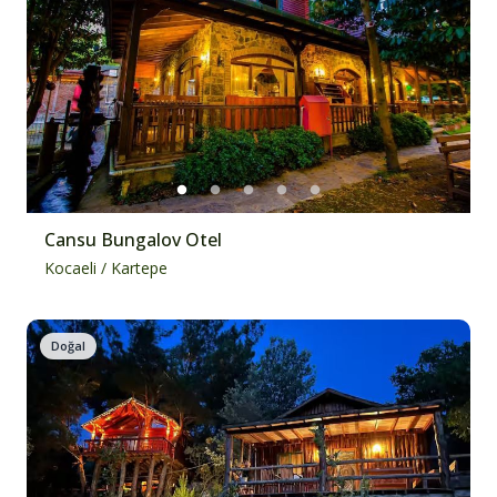
Cansu Bungalov Otel
Kocaeli
/
Kartepe
Doğal