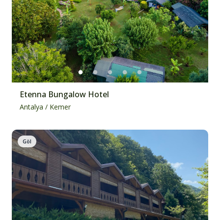
Etenna Bungalow Hotel
Antalya
/
Kemer
Göl