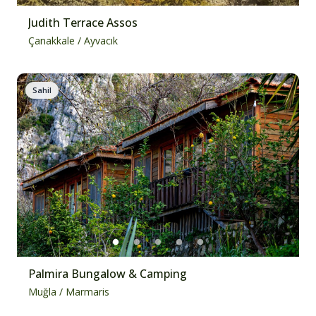
Judith Terrace Assos
Çanakkale
/
Ayvacık
Sahil
Palmira Bungalow & Camping
Muğla
/
Marmaris