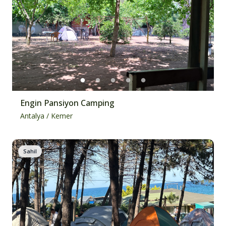
Engin Pansiyon Camping
Antalya
/
Kemer
Sahil