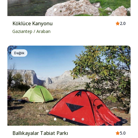
Köklüce Kanyonu
2.0
Gaziantep
/
Araban
Dağlık
Ballıkayalar Tabiat Parkı
5.0