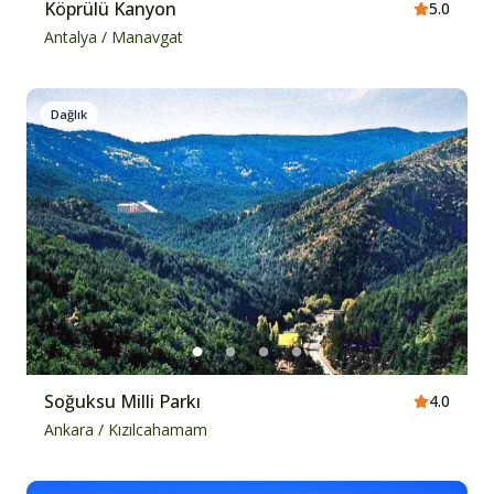
Köprülü Kanyon
5.0
Antalya
/
Manavgat
Dağlık
Soğuksu Milli Parkı
4.0
Ankara
/
Kızılcahamam