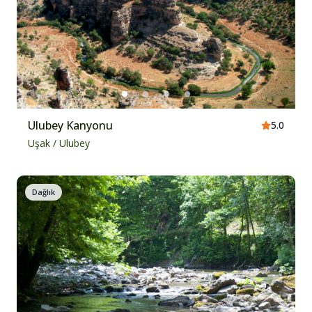
Ulubey Kanyonu
5.0
Uşak
/
Ulubey
Dağlık