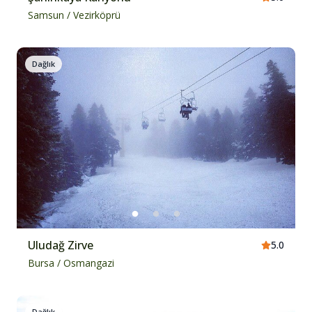
Samsun
/
Vezirköprü
Dağlık
Uludağ Zirve
5.0
Bursa
/
Osmangazi
Dağlık