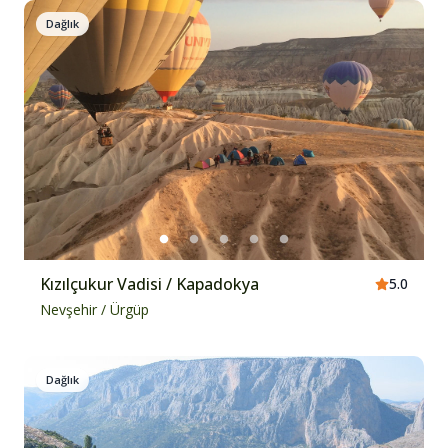
Dağlık
Kızılçukur Vadisi / Kapadokya
5.0
Nevşehir
/
Ürgüp
Dağlık