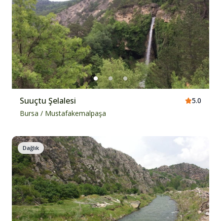
Suuçtu Şelalesi
5.0
Bursa
/
Mustafakemalpaşa
Dağlık