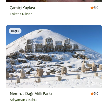
Çamiçi Yaylası
5.0
Tokat
/
Niksar
Dağlık
Nemrut Dağı Milli Parkı
5.0
Adıyaman
/
Kahta