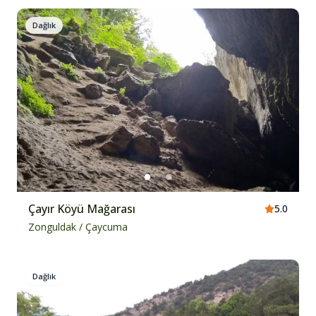
Dağlık
Çayır Köyü Mağarası
5.0
Zonguldak
/
Çaycuma
Dağlık