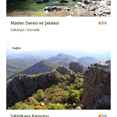
Maden Deresi ve Şelalesi
5.0
Sakarya
/
Kocaali
Dağlık
Şahinkaya Kanyonu
5.0