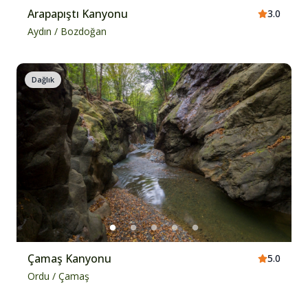
Arapapıştı Kanyonu
3.0
Aydın
/
Bozdoğan
Dağlık
Çamaş Kanyonu
5.0
Ordu
/
Çamaş