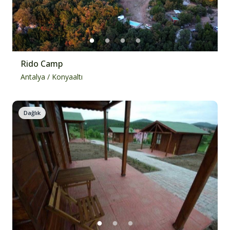
Rido Camp
Antalya
/
Konyaaltı
Dağlık