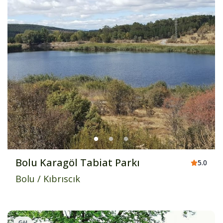
Bolu Karagöl Tabiat Parkı
5.0
Bolu
/
Kıbrıscık
Göl