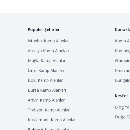
Popüler Şehirler
Konakl
İstanbul
Kamp Alanları
Kamp Al
Antalya
Kamp Alanları
Kamping
Muğla
Kamp Alanları
Glampin
İzmir
Kamp Alanları
Karavan 
Bolu
Kamp Alanları
Bungalo
Bursa
Kamp Alanları
Keşfet
Artvin
Kamp Alanları
Blog Yaz
Trabzon
Kamp Alanları
Doğa Etk
Kastamonu
Kamp Alanları
Balıkesir
Kamp Alanları