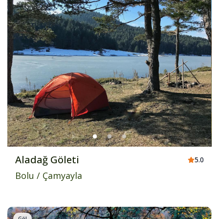
Aladağ Göleti
5.0
Bolu
/
Çamyayla
Göl