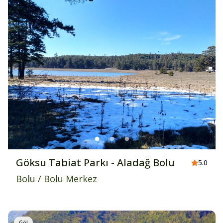
Göksu Tabiat Parkı - Aladağ Bolu
5.0
Bolu
/
Bolu Merkez
Göl