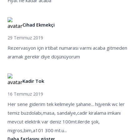
Fiyat ne kadar acaba
Cihad Ekmekçi
29 Temmuz 2019
Rezervasyon için irtibat numarası varmı acaba gitmeden
aramak gerekir diye düşünüyorum
Kadir Tok
16 Temmuz 2019
Her sene giderim tek kelimeyle şahane... hijyenik wc ler
temiz buzdolabı,masa, sandalye,cadir kiralama imkanı
mevcut elektrik var deniz 100mt.ilerde şok,
migros,bim,a101 300 mt.u...
Daha fazlasını göster