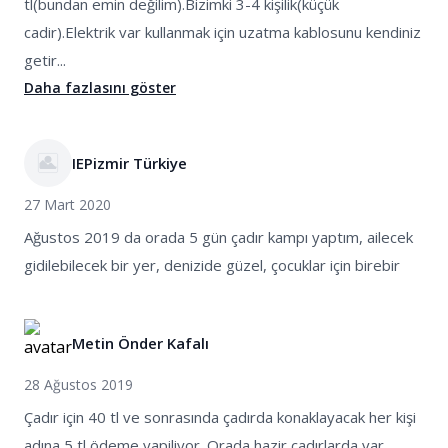
tl(bundan emin değilim).Bizimki 3-4 kişilik(küçük
cadir).Elektrik var kullanmak için uzatma kablosunu kendiniz
getir...
Daha fazlasını göster
IEPizmir Türkiye
27 Mart 2020
Ağustos 2019 da orada 5 gün çadır kampı yaptım, ailecek
gidilebilecek bir yer, denizide güzel, çocuklar için birebir
Metin Önder Kafalı
28 Ağustos 2019
Çadır için 40 tl ve sonrasında çadırda konaklayacak her kişi
adına 5 tl ödeme yapiliyor. Orada hazir çadırlarda var