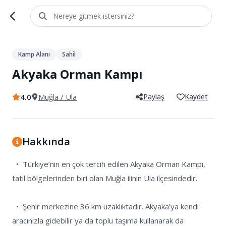
Nereye gitmek istersiniz?
1
/
6
Kamp Alanı
Sahil
Akyaka Orman Kampı
4.0
Muğla
/ Ula
Paylaş
Kaydet
Hakkında
  •  Türkiye’nin en çok tercih edilen Akyaka Orman Kampı, 
tatil bölgelerinden biri olan Muğla ilinin Ula ilçesindedir.

  •  Şehir merkezine 36 km uzaklıktadır. Akyaka’ya kendi 
aracınızla gidebilir ya da toplu taşıma kullanarak da 