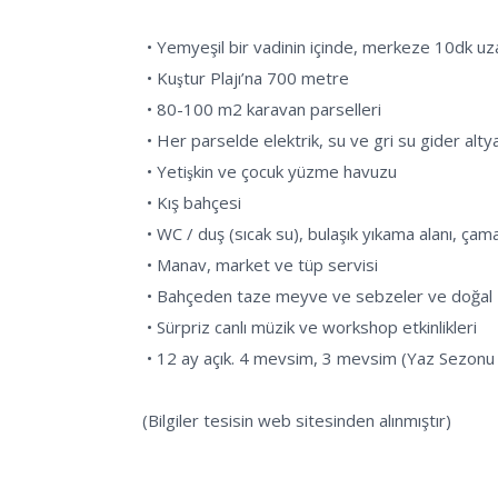
 • Yemyeşil bir vadinin içinde, merkeze 10dk uzaklıkta, şehirden yalıtılmış 19 dönüm arazi

 • Kuştur Plajı’na 700 metre

 • 80-100 m2 karavan parselleri

 • Her parselde elektrik, su ve gri su gider altyapısı

 • Yetişkin ve çocuk yüzme havuzu

 • Kış bahçesi

 • WC / duş (sıcak su), bulaşık yıkama alanı, çamaşır odası

 • Manav, market ve tüp servisi

 • Bahçeden taze meyve ve sebzeler ve doğal zeytin/zeytinyağı

 • Sürpriz canlı müzik ve workshop etkinlikleri

 • 12 ay açık. 4 mevsim, 3 mevsim (Yaz Sezonu Hariç), aylık abonelik ve kısa / uzun dönem park (kışlama) hizmeti.

(Bilgiler tesisin web sitesinden alınmıştır)
