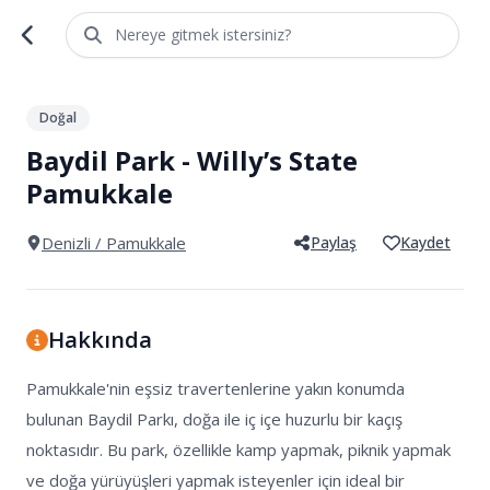
Nereye gitmek istersiniz?
1
/
3
Doğal
Baydil Park - Willy’s State
Pamukkale
Denizli
/ Pamukkale
Paylaş
Kaydet
Hakkında
Pamukkale'nin eşsiz travertenlerine yakın konumda 
bulunan Baydil Parkı, doğa ile iç içe huzurlu bir kaçış 
noktasıdır. Bu park, özellikle kamp yapmak, piknik yapmak 
ve doğa yürüyüşleri yapmak isteyenler için ideal bir 