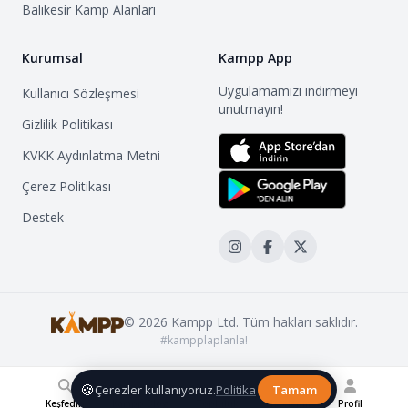
Balıkesir
Kamp Alanları
Kurumsal
Kampp App
Uygulamamızı indirmeyi
Kullanıcı Sözleşmesi
unutmayın!
Gizlilik Politikası
KVKK Aydınlatma Metni
Çerez Politikası
Destek
©
2026
Kampp Ltd. Tüm hakları saklıdır.
#kampplaplanla!
🍪
Çerezler kullanıyoruz.
Politika
Tamam
Keşfedin
Kampp Blog
Topluluk
Listelerim
Profil