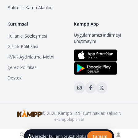
Balıkesir
Kamp Alanları
Kurumsal
Kampp App
Uygulamamızı indirmeyi
Kullanıcı Sözleşmesi
unutmayın!
Gizlilik Politikası
KVKK Aydınlatma Metni
Çerez Politikası
Destek
©
2026
Kampp Ltd. Tüm hakları saklıdır.
#kampplaplanla!
🍪
Çerezler kullanıyoruz.
Politika
Tamam