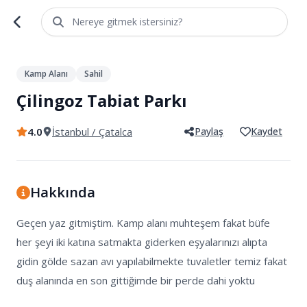
Nereye gitmek istersiniz?
1
/
3
Kamp Alanı
Sahil
Çilingoz Tabiat Parkı
4.0
İstanbul
/ Çatalca
Paylaş
Kaydet
Hakkında
Geçen yaz gitmiştim. Kamp alanı muhteşem fakat büfe 
her şeyi iki katına satmakta giderken eşyalarınızı alıpta 
gidin gölde sazan avı yapılabilmekte tuvaletler temiz fakat 
duş alanında en son gittiğimde bir perde dahi yoktu
