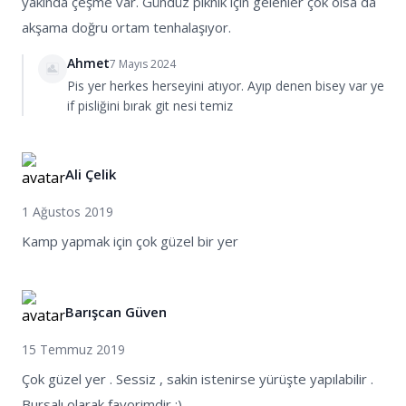
yakında çeşme var. Gündüz piknik için gelenler çok olsa da
ziyaretçilerin özel araçlarıyla gelmeleri
akşama doğru ortam tenhalaşıyor.
önerilmektedir. Ancak, gölete ulaştıktan sonra
Ahmet
karşılaşılan manzaranın tüm zorluklara değdiği
7 Mayıs 2024
Pis yer herkes herseyini atıyor. Ayıp denen bisey var ye
vurgulanmaktadır. Ayrıca, ziyaretçiler göletin
if pisliğini bırak git nesi temiz
çevresinde herhangi bir market veya büfe
bulunmadığını, bu nedenle yiyecek ve içeceklerini
yanlarında getirmeleri gerektiğini hatırlatmaktadırlar.
Ali Çelik
1 Ağustos 2019
Bilinmesi Gerekenler
Kamp yapmak için çok güzel bir yer
• Gölette yüzmek tehlikeli olabilir, dikkatli olunmalı.
• Göl çevresinde market veya büfe bulunmamaktadır,
hazırlıklı gelinmeli.
Barışcan Güven
• Toplu taşıma ile ulaşım sınırlı, özel araçla ulaşım
daha kolay.
15 Temmuz 2019
• Hafta sonları kalabalık olabilir.
Çok güzel yer . Sessiz , sakin istenirse yürüşte yapılabilir .
• Çevre temizliğine dikkat edilmeli, çöpler toplanmalı.
Bursalı olarak favorimdir :)