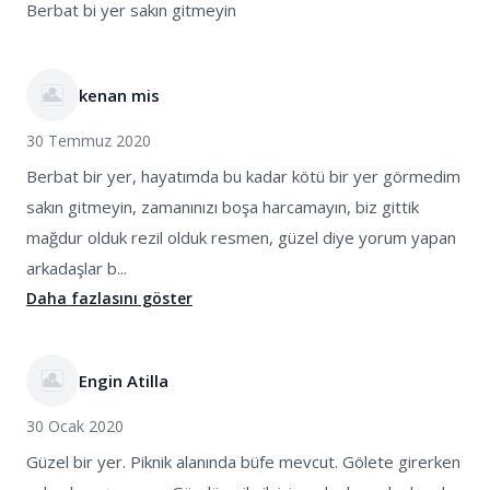
Berbat bi yer sakın gitmeyin
keyifli olduğunu, ancak ateş yakarken dikkatli
olunması gerektiğini vurgulamaktadırlar.
kenan mis
Dağyenice Göleti'ni ziyaret edenler, özellikle göletin
temizliğine dikkat çekmektedirler. Birçok yorumda,
30 Temmuz 2020
göletin ve çevresinin temiz tutulması konusunda
Berbat bir yer, hayatımda bu kadar kötü bir yer görmedim
ziyaretçilerin bilinçli davranması gerektiği
sakın gitmeyin, zamanınızı boşa harcamayın, biz gittik
vurgulanmaktadır. Ziyaretçiler, çöplerini yanlarında
mağdur olduk rezil olduk resmen, güzel diye yorum yapan
götürmeleri ve doğayı korumaları konusunda
arkadaşlar b...
birbirlerini uyarmaktadırlar. Ayrıca, gölette
Daha fazlasını göster
yüzenlerin de dikkatli olmaları ve derin sulara
girmemeleri gerektiği belirtilmektedir.
Engin Atilla
Bazı ziyaretçiler, Dağyenice Göleti'ne ulaşımın biraz
30 Ocak 2020
zorlu olduğunu belirtmektedirler. Özellikle toplu
Güzel bir yer. Piknik alanında büfe mevcut. Gölete girerken
taşıma araçlarıyla ulaşımın sınırlı olması nedeniyle,