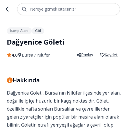
Nereye gitmek istersiniz?
1
/
5
Kamp Alanı
Göl
Dağyenice Göleti
4.0
Bursa
/ Nilüfer
Paylaş
Kaydet
Hakkında
Dağyenice Göleti, Bursa'nın Nilüfer ilçesinde yer alan,
doğa ile iç içe huzurlu bir kaçış noktasıdır. Gölet,
özellikle hafta sonları Bursalılar ve çevre illerden
gelen ziyaretçiler için popüler bir mesire alanı olarak
bilinir. Göletin etrafı yemyeşil ağaçlarla çevrili olup,