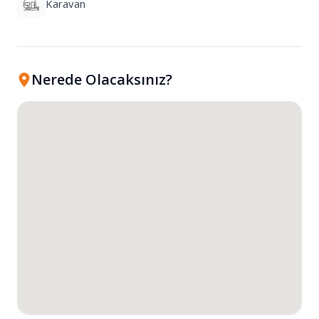
Karavan
herhangi bir konaklama tesisi bulunmamaktadır,
ancak yakın çevrede pansiyon ve otel gibi konaklama
seçenekleri mevcuttur. Gölet, özellikle kamp yapmak
isteyenler için de uygun bir yerdir. Göletin etrafında
Nerede Olacaksınız?
belirlenmiş kamp alanları bulunmaktadır ve bu
alanlarda çadır kurmak serbesttir. Ancak, kamp
yapacakların gerekli malzemeleri yanlarında
getirmeleri önemlidir.
Konaklama ve İmkanlar
• Konaklama türleri:
Çadır kampı
• İmkanlar:
Ücretsiz/off-grid alan, piknik masaları
(sınırlı sayıda), ateş yakmak serbest (dikkatli
olunmalı), otopark (gölet girişinde).
Google Yorumlarına Göre Öne Çıkanlar