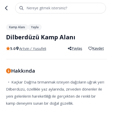
Nereye gitmek istersiniz?
1
/
4
Kamp Alanı
Yayla
Dilberdüzü Kamp Alanı
5.0
Artvin
/ Yusufeli
Paylaş
Kaydet
Hakkında
  •  Kaçkar Dağı’na tırmanmak isteyen dağcıların uğrak yeri 
Dilberdüzü, özellikle yaz aylarında, zirveden dönenler ile 
yeni gelenlerin hareketliliği ile gerçekten de renkli bir 
kamp deneyimi sunan bir doğal güzellik. 
