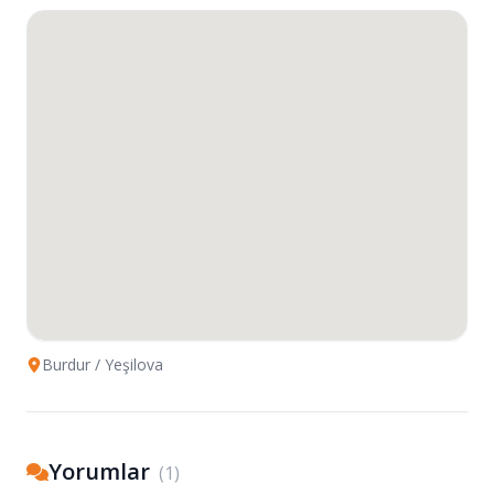
Burdur
/ Yeşilova
Yorumlar
(
1
)