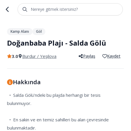
Nereye gitmek istersiniz?
1
/
3
Kamp Alanı
Göl
Doğanbaba Plajı - Salda Gölü
3.0
Burdur
/ Yeşilova
Paylaş
Kaydet
Hakkında
  •  Salda Gölü'ndeki bu plajda herhangi bir tesis 
bulunmuyor.

  •  En sakin ve en temiz sahilleri bu alan çevresinde 
bulunmaktadır.
