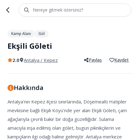
Nereye gitmek istersiniz?
1
/
3
Kamp Alanı
Göl
Ekşili Göleti
2.0
Antalya
/ Kepez
Paylaş
Kaydet
Hakkında
Antalya'nın Kepez ilçesi sınırlarında, Döşemealtı Hatipler 
mevkisine bağlı Ekşili Köyü'nde yer alan Ekşili Göleti, çam 
ağaçlarıyla çevrili bakir bir doğa güzelliğidir. Sulama 
amacıyla inşa edilmiş olan gölet, bugün piknikçilerin ve 
kampçıların ilgi odağı haline gelmiştir. Antalya merkeze 