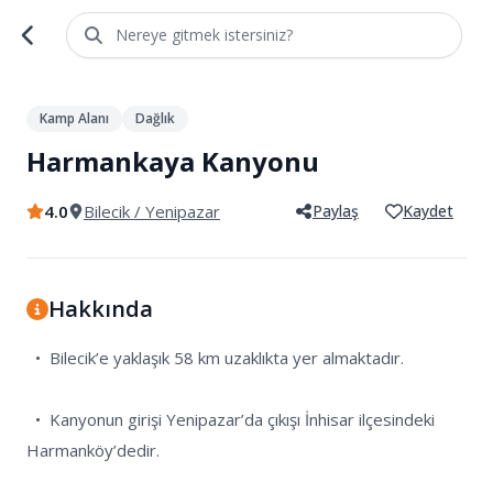
Nereye gitmek istersiniz?
1
/
4
Kamp Alanı
Dağlık
Harmankaya Kanyonu
4.0
Bilecik
/ Yenipazar
Paylaş
Kaydet
Hakkında
  •  Bilecik’e yaklaşık 58 km uzaklıkta yer almaktadır.

  •  Kanyonun girişi Yenipazar’da çıkışı İnhisar ilçesindeki 
Harmanköy’dedir.
