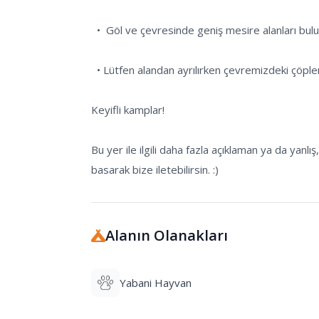
  •  Göl ve çevresinde geniş mesire alanları bulunmaktadır.

  • Lütfen alandan ayrılırken çevremizdeki çöpleri toplayarak doğayı temiz bırakmaya özen gösterelim.

Keyifli kamplar!

Bu yer ile ilgili daha fazla açıklaman ya da yan
basarak bize iletebilirsin. :)
Alanın Olanakları
Yabani Hayvan