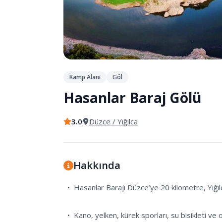
Kamp Alanı
Göl
Hasanlar Baraj Gölü
3.0
Düzce
/ Yığılca
Hakkında
  •  Hasanlar Barajı Düzce’ye 20 kilometre, Yığılca İlçesi'ne merkezine ise 16 kilometre mesafededir.

  •  Kano, yelken, kürek sporları, su bisikleti ve olta balıkçılığı yapılacak aktiviteler arasındadır.
