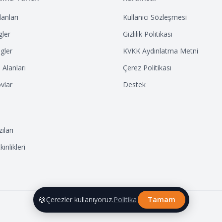
anları
Kullanıcı Sözleşmesi
ler
Gizlilik Politikası
gler
KVKK Aydınlatma Metni
Alanları
Çerez Politikası
vlar
Destek
ıları
inlikleri
🍪
Çerezler kullanıyoruz.
Politika
Tamam