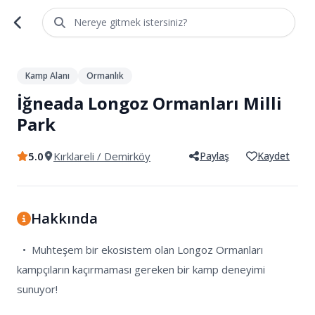
Nereye gitmek istersiniz?
1
/
4
Kamp Alanı
Ormanlık
İğneada Longoz Ormanları Milli
Park
5.0
Kırklareli
/ Demirköy
Paylaş
Kaydet
Hakkında
  •  Muhteşem bir ekosistem olan Longoz Ormanları 
kampçıların kaçırmaması gereken bir kamp deneyimi 
sunuyor!
