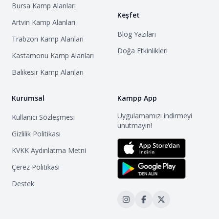
Bursa
Kamp Alanları
Zemin genellikle taşlık ve kumlu olduğu için, kamp
Keşfet
yaparken dikkatli olmak gerekiyor.
Artvin
Kamp Alanları
Blog Yazıları
Trabzon
Kamp Alanları
Bilinmesi Gerekenler
Doğa Etkinlikleri
Kastamonu
Kamp Alanları
• Deniz genellikle sığdır, bu nedenle çocuklu aileler
Balıkesir
Kamp Alanları
için idealdir.
• Plajda rüzgar zaman zaman etkili olabilir.
Kurumsal
Kampp App
• Plajda herhangi bir alışveriş imkanı
Uygulamamızı indirmeyi
bulunmamaktadır, ihtiyaçlarınızı Karaburun
Kullanıcı Sözleşmesi
unutmayın!
merkezden karşılamanız gerekmektedir.
Gizlilik Politikası
• Plajda tuvalet veya duş gibi imkanlar
KVKK Aydınlatma Metni
bulunmamaktadır.
Çerez Politikası
Destek