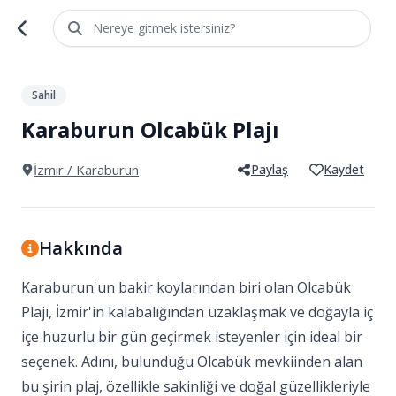
Nereye gitmek istersiniz?
1
/
5
Sahil
Karaburun Olcabük Plajı
İzmir
/ Karaburun
Paylaş
Kaydet
Hakkında
Karaburun'un bakir koylarından biri olan Olcabük
Plajı, İzmir'in kalabalığından uzaklaşmak ve doğayla iç
içe huzurlu bir gün geçirmek isteyenler için ideal bir
seçenek. Adını, bulunduğu Olcabük mevkiinden alan
bu şirin plaj, özellikle sakinliği ve doğal güzellikleriyle