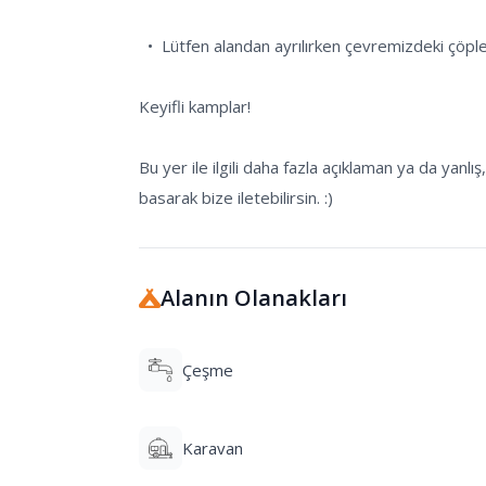
  •  Lütfen alandan ayrılırken çevremizdeki çöpleri toplayarak doğayı temiz bırakmaya özen gösterelim.

Keyifli kamplar!

Bu yer ile ilgili daha fazla açıklaman ya da yan
basarak bize iletebilirsin. :)
Alanın Olanakları
Çeşme
Karavan