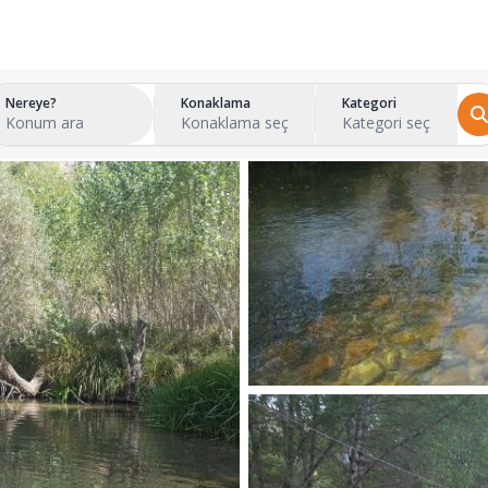
Nereye?
Konaklama
Kategori
Konum ara
Konaklama seç
Kategori seç