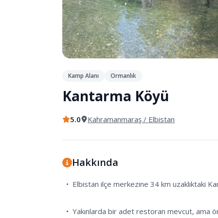
Kamp Alanı
Ormanlık
Kantarma Köyü
5.0
Kahramanmaraş
/ Elbistan
Hakkında
  •  Elbistan ilçe merkezine 34 km uzaklıktaki Kantarma Köyü, dere kenarında serinleyip balık tutabileceğiniz, sessiz ve sakin bir doğal kamp alanı.

  •  Yakınlarda bir adet restoran mevcut, ama önerimiz ihtiyaçlarınızı önceden karşılayıp gitmeniz. 
