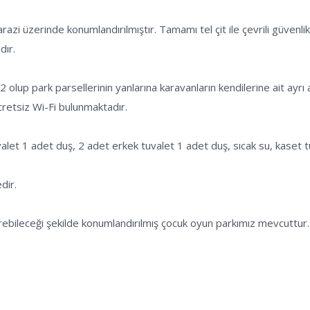
i üzerinde konumlandırılmıştır. Tamamı tel çit ile çevrili güvenlik 
ır.

 olup park parsellerinin yanlarına karavanların kendilerine ait ayrı ay
cretsiz Wi-Fi bulunmaktadır.

uvalet 1 adet duş, 2 adet erkek tuvalet 1 adet duş, sıcak su, kaset
ir. 

görebileceği şekilde konumlandırılmış çocuk oyun parkımız mevcuttur.
