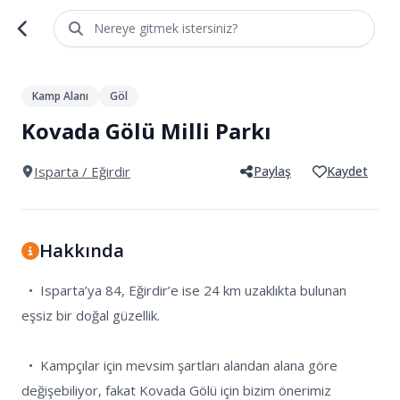
Nereye gitmek istersiniz?
1
/
5
Kamp Alanı
Göl
Kovada Gölü Milli Parkı
Isparta
/ Eğirdir
Paylaş
Kaydet
Hakkında
  •  Isparta’ya 84, Eğirdir’e ise 24 km uzaklıkta bulunan 
eşsiz bir doğal güzellik.

  •  Kampçılar için mevsim şartları alandan alana göre 
değişebiliyor, fakat Kovada Gölü için bizim önerimiz 