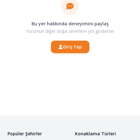
• Ücretsiz kamp alanları mevcuttur, ancak herhangi
bir imkan sunulmamaktadır.
• İşletme dahilindeki kamp alanlarında elektrik, su ve
Bu yer hakkında deneyimini paylaş
tuvalet gibi imkanlar bulunmaktadır.
Yorumun diğer doğa severlere yol göstersin
• Zemin genellikle düzdür, ancak bazı bölgelerde
Giriş Yap
taşlık veya çakıllı olabilir.
Bilinmesi Gerekenler
• Göl suyu genellikle sığdır, bu nedenle çocuklu aileler
için uygundur.
• Bölgede zaman zaman rüzgar etkili olabilir.
• Kamp alanına yakın market ve bakkallar
bulunmaktadır.
• Tuvalet ve duş imkanları bazı bölgelerde sınırlı
olabilir.
Popüler Şehirler
Konaklama Türleri