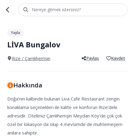
Nereye gitmek istersiniz?
1
/
4
Yayla
LİVA Bungalov
Rize
/ Çamlıhemşin
Paylaş
Kaydet
Hakkında
Doğa’nın kalbinde bulunan Liva Cafe Restaurant zengin 
konaklama seçenekleri ile kalite ve konforun Rize’deki 
adresidir. Otelimiz Çamlıhemşin Meydan Köy’de çok çok 
özel bir lokasyon da olup 4 mevsimde de muhtemeşem 
anılara sahiptir.
