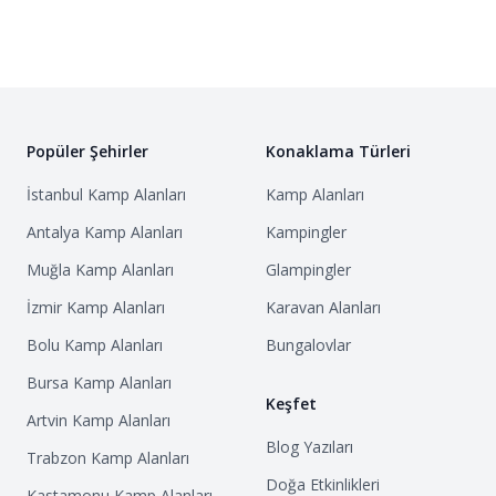
Popüler Şehirler
Konaklama Türleri
İstanbul
Kamp Alanları
Kamp Alanları
Antalya
Kamp Alanları
Kampingler
Muğla
Kamp Alanları
Glampingler
İzmir
Kamp Alanları
Karavan Alanları
Bolu
Kamp Alanları
Bungalovlar
Bursa
Kamp Alanları
Keşfet
Artvin
Kamp Alanları
Blog Yazıları
Trabzon
Kamp Alanları
Doğa Etkinlikleri
Kastamonu
Kamp Alanları