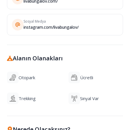
livabungalov.com/
Sosyal Medya
instagram.com/livabungalov/
Alanın Olanakları
Otopark
Ücretli
Trekking
Sinyal Var
Nerede Olacaksınız?