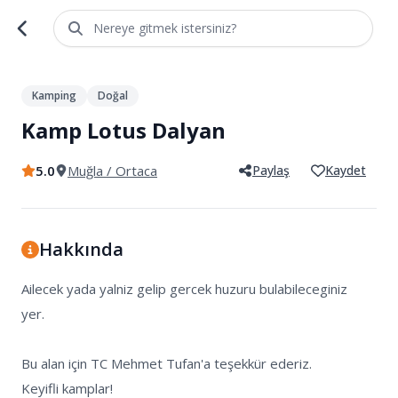
Nereye gitmek istersiniz?
1
/
3
Kamping
Doğal
Kamp Lotus Dalyan
5.0
Muğla
/ Ortaca
Paylaş
Kaydet
Hakkında
Ailecek yada yalniz gelip gercek huzuru bulabileceginiz 
yer. 

Bu alan için TC Mehmet Tufan'a teşekkür ederiz. 

Keyifli kamplar!