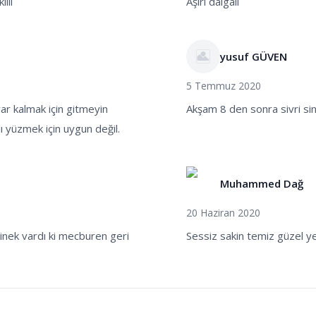
llı
Aşırı dalgali
yusuf GÜVEN
5 Temmuz 2020
var kalmak için gitmeyin
Akşam 8 den sonra sivri sine
lı yüzmek için uygun değil.
Muhammed Dağ
20 Haziran 2020
inek vardı ki mecburen geri
Sessiz sakin temiz güzel y