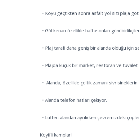
  • Köyü geçtikten sonra asfalt yol sizi plaja götürürken, İski tabelasının olduğu yol ayrımında toprak yol sizi gölün olduğu alana götürür. 

  • Göl kenarı özellikle haftasonları günübirlikçilerin uğrak noktası olabiliyor. 

  • Plaj tarafı daha geniş bir alanda olduğu için sessiz sakin yerler bulabilirsiniz. 

  • Plajda küçük bir market, restoran ve tuvalet bulunmaktadır. Yine köyün içindeki market, fırın ve kasaptan alışveriş yapabilirsiniz. 

  •  Alanda, özellikle çeltik zamanı sivrisineklerin istilasına uğrayabilirsiniz. Bunun için yanınızda sinek ilaçları götürmeyi unutmayın!

  • Alanda telefon hatları çekiyor.

  • Lütfen alandan ayrılırken çevremizdeki çöpleri toplayarak doğayı temiz bırakmaya özen gösterelim.

Keyifli kamplar!
