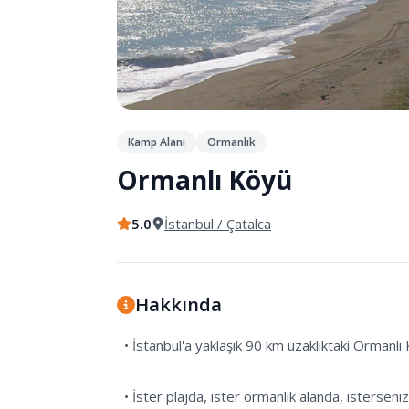
Kamp Alanı
Ormanlık
Ormanlı Köyü
5.0
İstanbul
/ Çatalca
Hakkında
  • İstanbul'a yaklaşık 90 km uzaklıktaki Ormanlı Köyü, özellikle yaz kampı için Avrupa yakasındaki en uygun yerlerden birisi olabilir. 

  • İster plajda, ister ormanlık alanda, isterseniz de göl kenarında kamp yapabilirsiniz. 
