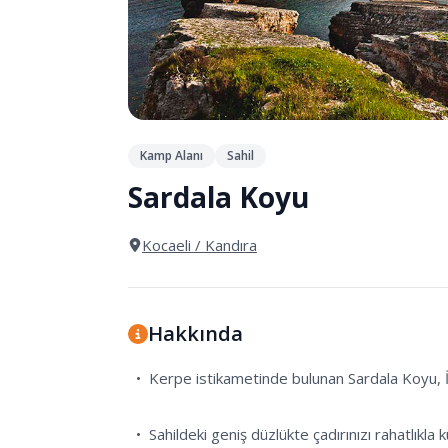
Kamp Alanı
Sahil
Sardala Koyu
Kocaeli
/ Kandıra
Hakkında
  •  Kerpe istikametinde bulunan Sardala Koyu, İstanbul'a yakın doğal kamp alanlarından birisidir.

  •  Sahildeki geniş düzlükte çadırınızı rahatlıkla kurabilirsiniz.
