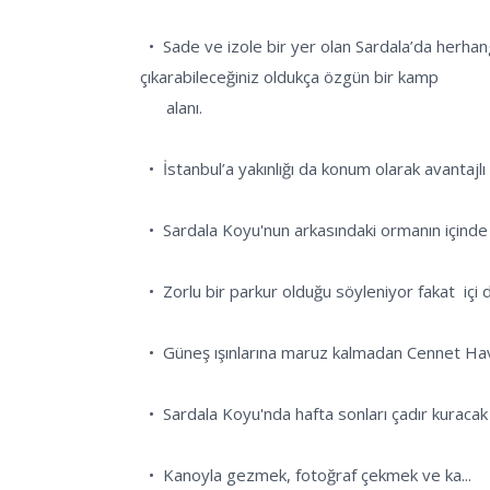
  •  Sade ve izole bir yer olan Sardala’da herhangi bir tesis bulunmuyor, ancak hem denizin hem de muhteşem kayalık manzarasının tadını doyasıya 
çıkarabileceğiniz oldukça özgün bir kamp 

      alanı.

  •  İstanbul’a yakınlığı da konum olarak avantajlı bir kamp rotası olmasını sağlıyor. Tercih edecek kampçıların tedarikli gitmesinde fayda var.

  •  Sardala Koyu'nun arkasındaki ormanın içinde "Cennet Havuzu" bulunmaktadır. Cennet Havuzuna ulaşmak için 1 kilometre yürümek gerekiyor.

  •  Zorlu bir parkur olduğu söyleniyor fakat  içi deniz suyuyla dolu olan mağara benzersiz doğasıyla görsel ziyafet sunuyor.

  •  Güneş ışınlarına maruz kalmadan Cennet Havuzu'nda yüzmenin ayrıcalığı yaşanıyor.

  •  Sardala Koyu'nda hafta sonları çadır kuracak ve araç park edecek yer bulunmuyor.

  •  Kanoyla gezmek, fotoğraf çekmek ve ka...