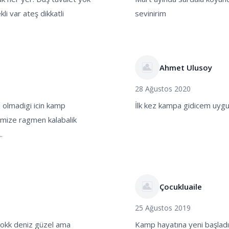
li var ateş dikkatli
sevinirim
Ahmet Ulusoy
28 Ağustos 2020
i olmadigi icin kamp
İlk kez kampa gidicem uygun
mize ragmen kalabalik
.
Çocukluaile
25 Ağustos 2019
yokk deniz güzel ama
Kamp hayatına yeni başlad