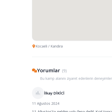
Kocaeli
/ Kandıra
Yorumlar
(
9
)
Bu kamp alanını ziyaret edenlerin deneyimler
İlkay DİKİCİ
11 Ağustos 2024
11 Ağustos’ta geldim yolu fena değil. Kızıl topr