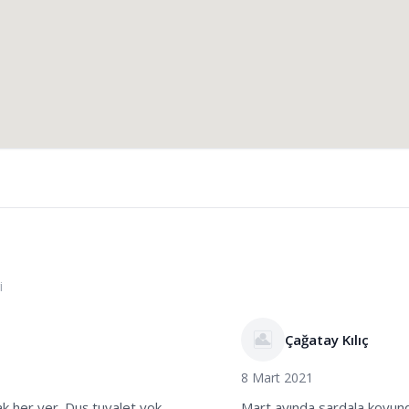
i
Çağatay Kılıç
8 Mart 2021
ak her yer. Duş tuvalet yok
Mart ayında sardala koyunda