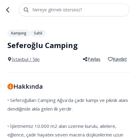
Nereye gitmek istersiniz?
1
/
4
Kamping
Sahil
Seferoğlu Camping
İstanbul
/ Şile
Paylaş
Kaydet
Hakkında
• Seferoğulları Camping Ağva'da çadır kampı ve piknik alanı 
dendiğinde akla gelen ilk yerdir.

• İşletmemiz 10.000 m2 alan üzerine kurulu, ailelere, 
eğlence, çadır hayatını seven macera düşkünlerine uzun 