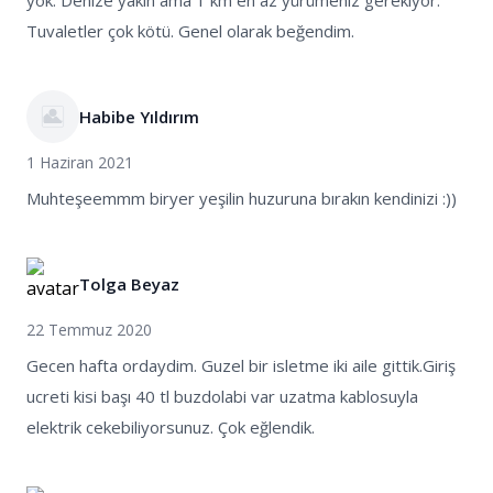
yok. Denize yakın ama 1 km en az yürümeniz gerekiyor.
Tuvaletler çok kötü. Genel olarak beğendim.
Habibe Yıldırım
1 Haziran 2021
Muhteşeemmm biryer yeşilin huzuruna bırakın kendinizi :))
Tolga Beyaz
22 Temmuz 2020
Gecen hafta ordaydim. Guzel bir isletme iki aile gittik.Giriş
ucreti kisi başı 40 tl buzdolabi var uzatma kablosuyla
elektrik cekebiliyorsunuz. Çok eğlendik.