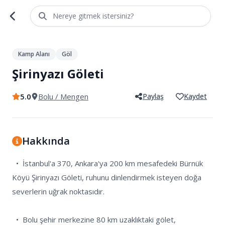
Nereye gitmek istersiniz?
1
/
5
Kamp Alanı
Göl
Şirinyazı Göleti
5.0
Bolu
/ Mengen
Paylaş
Kaydet
Hakkında
  •  İstanbul'a 370, Ankara'ya 200 km mesafedeki Bürnük 
Köyü Şirinyazı Göleti, ruhunu dinlendirmek isteyen doğa 
severlerin uğrak noktasıdır.

  •  Bolu şehir merkezine 80 km uzaklıktaki gölet, 