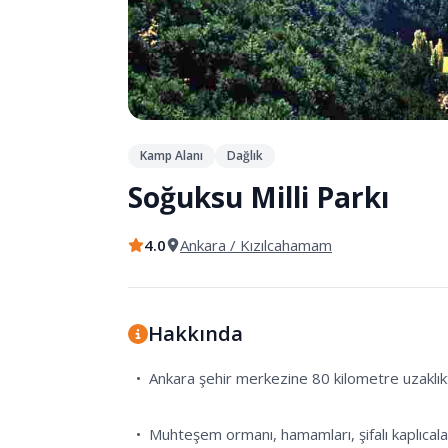
Kamp Alanı
Dağlık
Soğuksu Milli Parkı
4.0
Ankara
/ Kızılcahamam
Hakkında
  •  Ankara şehir merkezine 80 kilometre uzaklıktadır. Kızılcahamam ilçesi sınırları içerisinde ve İstanbul’a ise 2,5 saat uzaklıkta bulunuyor.

  •  Muhteşem ormanı, hamamları, şifalı kaplıcaları, barındırdığı canlı çeşitliliği ilgi odağı olmasında başrol oynamaktadır.
