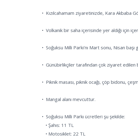
  •  Kızılcahamam ziyaretinizde, Kara Akbaba Gözetleme ve Besleme İstasyonu’nu mutlaka ziyaret etmenizi tavsiye ederiz.

  •  Volkanik bir saha içerisinde yer aldığı için içerisinde bolca sıcak ve soğuk su kaynağı bulunuyor.

  •  Soğuksu Milli Parkı’nı Mart sonu, Nisan başı gibi ziyaret ettiğinizde ilçeye özel olan endemik Kızılcahamam lalelerini görebilirsiniz.

  •  Günübirlikçiler tarafından çok ziyaret edilen bir alan olması sebebiyle hafta içi gitmenizi öneririz.

  •  Piknik masası, piknik ocağı, çöp bidonu, çeşmeler ve tuvaletler bulunuyor.

  •  Mangal alanı mevcuttur.

  •  Soğuksu Milli Parkı ücretleri şu şekilde:

     • Şahıs: 11 TL

     • Motosiklet: 22 TL
