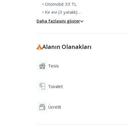
     • Otomobil: 33 TL

     • Kır evi (3 yataklı):...
Daha fazlasını göster
Alanın Olanakları
Tesis
Tuvalet
Ücretli