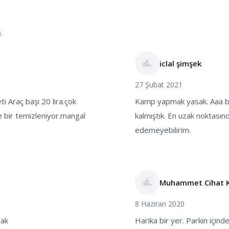
i
iclal şimşek
27 Şubat 2021
i Araç başı 20 lira.çok
Kamp yapmak yasak. Aaa bil
e bir temizleniyor.mangal
kalmıştık. En uzak noktasın
edemeyebilirim.
Muhammet Cihat Kı
8 Haziran 2020
sak
Harika bir yer. Parkın içinde