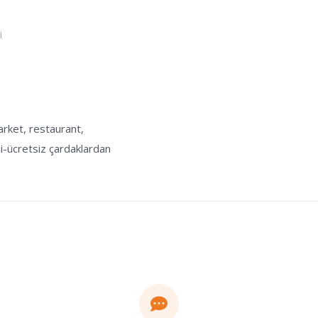
i
arket, restaurant,
i-ücretsiz çardaklardan