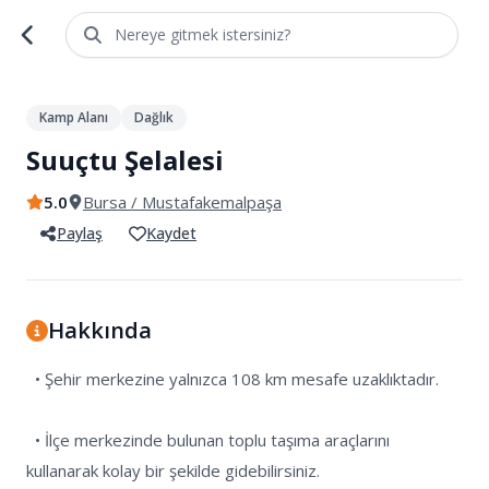
Nereye gitmek istersiniz?
1
/
3
Kamp Alanı
Dağlık
Suuçtu Şelalesi
5.0
Bursa
/ Mustafakemalpaşa
Paylaş
Kaydet
Hakkında
  • Şehir merkezine yalnızca 108 km mesafe uzaklıktadır.

  • İlçe merkezinde bulunan toplu taşıma araçlarını 
kullanarak kolay bir şekilde gidebilirsiniz.
