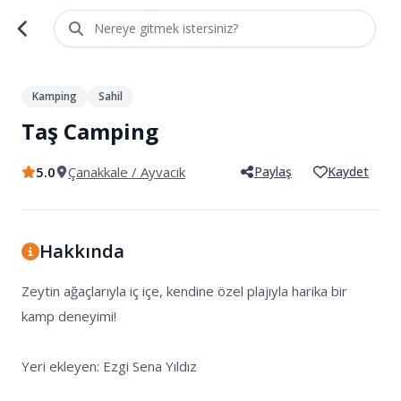
Nereye gitmek istersiniz?
1
/
3
Kamping
Sahil
Taş Camping
5.0
Çanakkale
/ Ayvacık
Paylaş
Kaydet
Hakkında
Zeytin ağaçlarıyla iç içe, kendine özel plajıyla harika bir 
kamp deneyimi! 

Yeri ekleyen: Ezgi Sena Yıldız