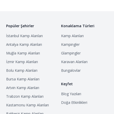
Popüler Şehirler
Konaklama Türleri
İstanbul
Kamp Alanları
Kamp Alanları
Antalya
Kamp Alanları
Kampingler
Muğla
Kamp Alanları
Glampingler
İzmir
Kamp Alanları
Karavan Alanları
Bolu
Kamp Alanları
Bungalovlar
Bursa
Kamp Alanları
Keşfet
Artvin
Kamp Alanları
Blog Yazıları
Trabzon
Kamp Alanları
Doğa Etkinlikleri
Kastamonu
Kamp Alanları
Balıkesir
Kamp Alanları