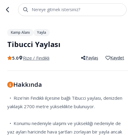
Nereye gitmek istersiniz?
1
/
5
Kamp Alanı
Yayla
Tibucci Yaylası
5.0
Rize
/ Fındıklı
Paylaş
Kaydet
Hakkında
  •  Rize’nin Fındıklı ilçesine bağlı Tibucci yaylası, denizden 
yaklaşık 2700 metre yükseklikte bulunuyor.

  •  Konumu nedeniyle ulaşımı ve yüksekliği nedeniyle de 
yaz ayları haricinde hava şartları zorlayan bir yayla ancak 