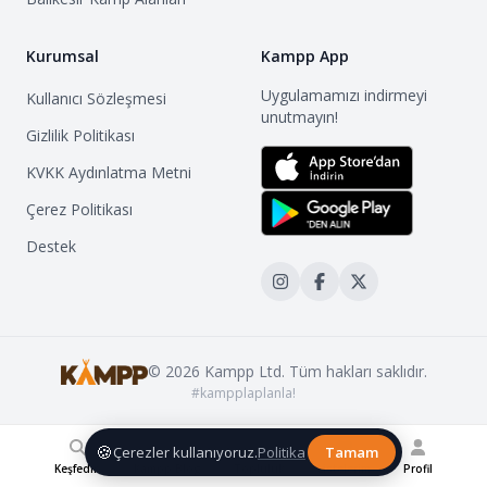
Kurumsal
Kampp App
Uygulamamızı indirmeyi
Kullanıcı Sözleşmesi
unutmayın!
Gizlilik Politikası
KVKK Aydınlatma Metni
Çerez Politikası
Destek
©
2026
Kampp Ltd. Tüm hakları saklıdır.
#kampplaplanla!
🍪
Çerezler kullanıyoruz.
Politika
Tamam
Keşfedin
Kampp Blog
Topluluk
Listelerim
Profil