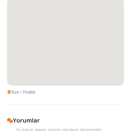
Rize
/ Fındıklı
Yorumlar
Bu kamp alanını ziyaret edenlerin deneyimleri