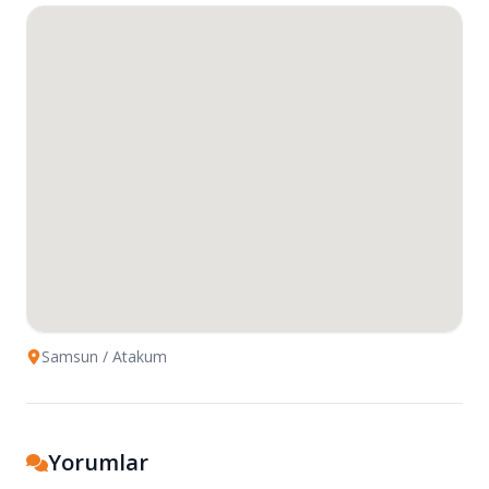
Samsun
/ Atakum
Yorumlar