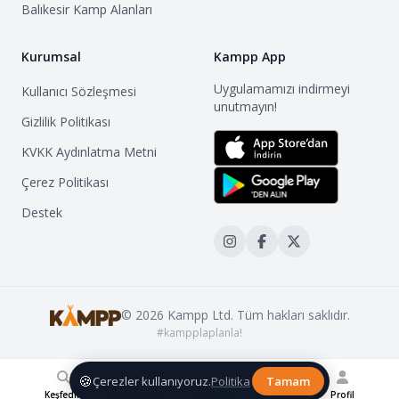
Balıkesir
Kamp Alanları
Kurumsal
Kampp App
Uygulamamızı indirmeyi
Kullanıcı Sözleşmesi
unutmayın!
Gizlilik Politikası
KVKK Aydınlatma Metni
Çerez Politikası
Destek
©
2026
Kampp Ltd. Tüm hakları saklıdır.
#kampplaplanla!
🍪
Çerezler kullanıyoruz.
Politika
Tamam
Keşfedin
Kampp Blog
Topluluk
Listelerim
Profil