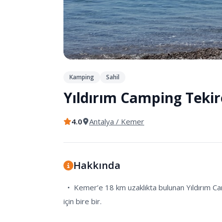
Kamping
Sahil
Yıldırım Camping Teki
4.0
Antalya
/ Kemer
Hakkında
  •  Kemer’e 18 km uzaklıkta bulunan Yıldırım Camping, elektrik ve su gibi temel ihtiyaçlarınızı rahatlıkla karşılayabileceğiniz denize nazır bir kamp tatili isteyenler 
için bire bir.
