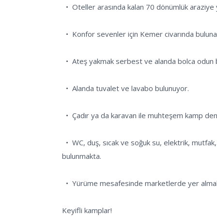
  •  Oteller arasında kalan 70 dönümlük araziye yayılmış bu ormanlık alanı çocuklu ailelerin de tercih ettiğini belirtelim. 

  •  Konfor sevenler için Kemer civarında bulunan güzel alternatiflerden bir tanesi.

  •  Ateş yakmak serbest ve alanda bolca odun bulabilirsiniz.

  •  Alanda tuvalet ve lavabo bulunuyor.

  •  Çadır ya da karavan ile muhteşem kamp deneyimi yaşayabilirsiniz.

  •  WC, duş, sıcak ve soğuk su, elektrik, mutfak, internet, çamaşır makinası, bulaşıklarınızı yıkayabileceğiniz bir alan, buzdolabı ve otopark gibi olanaklar 
bulunmakta.

  •  Yürüme mesafesinde marketlerde yer almakta ve buradan günlük ihtiyaçlarınızı karşılayabilirsiniz.  

Keyifli kamplar!
