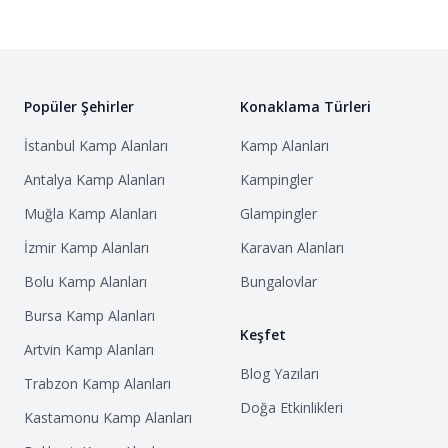
öne çıktığını belirtiyor. Ziyaretçiler, özellikle göçmen
kuşların yoğunluğunu ve farklı kuş türlerini
görmekten büyük keyif aldıklarını ifade ediyorlar.
Parkın eşsiz lagün ekosistemi ve deniz
Popüler Şehirler
Konaklama Türleri
kaplumbağalarına ev sahipliği yapması, doğa
İstanbul
Kamp Alanları
Kamp Alanları
fotoğrafçılığı ve kuş gözlemciliği için burayı
Antalya
Kamp Alanları
Kampingler
vazgeçilmez bir nokta haline getiriyor.
Parka gelenler, modern yaşamın gürültüsünden ve
Muğla
Kamp Alanları
Glampingler
kalabalığından uzakta, doğa ile iç içe, huzurlu ve
İzmir
Kamp Alanları
Karavan Alanları
sakin bir zaman geçirme fırsatını vurguluyorlar.
Bolu
Kamp Alanları
Bungalovlar
Geniş ve bozulmamış doğal alanlar, ziyaretçilere
Bursa
Kamp Alanları
ferah bir nefes alma ve zihinlerini dinlendirme imkanı
Keşfet
Artvin
Kamp Alanları
sunuyor. Bu yönüyle Yumurtalık Lagünü, dinlenmek
Blog Yazıları
ve yenilenmek isteyenler için ideal bir kaçış noktası
Trabzon
Kamp Alanları
olarak değerlendiriliyor.
Doğa Etkinlikleri
Kastamonu
Kamp Alanları
Birçok yorumda, parkın yılın belirli dönemlerinde