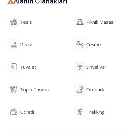
Alanın Olanakları
sporları, fotoğrafçılık ve yıldız gözlemi gibi birçok
aktiviteye katılma fırsatınız bulunmaktadır. Tesis,
Tesis
Piknik Masası
misafirlerine ücretsiz kahvaltı, Wi-Fi erişimi, 24 saat
açık kafe ve ev yapımı lezzetler sunan bir restoran
gibi temel olanakların yanı sıra, temiz tuvaletler,
Deniz
Çeşme
hidromasajlı duşlar, elektrik ve sıcak su gibi modern
konforları da sağlamaktadır.
Tuvalet
Sinyal Var
Konaklama ve İmkanlar
Konaklama türleri: Aşiyan Kamp, kendi çadırınızla
Toplu Taşıma
Otopark
kamp yapma imkanı sunarken, aynı zamanda
konforlu bungalov ve ağaç evlerde konaklama
alternatifleri de sağlamaktadır.
Ücretli
Trekking
İmkanlar: Tesiste ücretsiz kahvaltı, ücretsiz kablosuz
internet erişimi, 24/7 kafe hizmeti, ev yapımı
yemekler ve vegan menü seçenekleri sunan bir