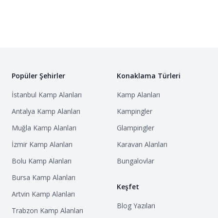
Ulaşım: Fethiye ilçe merkezinden Kabak Koyu'na
giden minibüs veya dolmuşlarla ulaşım
sağlanabilmektedir. Ancak dolmuşlar Kabak Koyu
tepesinde bırakmakta, plaja ulaşım için taksi tutmak
veya kısa bir yürüyüş yapmak gerekebilmektedir.
Denize Yakınlık: Kabak Plajı'na sadece 7 dakikalık
Popüler Şehirler
Konaklama Türleri
keyifli bir yürüyüşle ulaşabilirsiniz.
İstanbul
Kamp Alanları
Kamp Alanları
Çevre Aktiviteleri: Bölgede doğa yürüyüşleri, yüzme,
Antalya
Kamp Alanları
Kampingler
şnorkelle dalış, fotoğraf safarileri, yıldız gözlemi ve
Muğla
Kamp Alanları
Glampingler
yoga gibi birçok aktivite imkanı bulunmaktadır.
Yakın Çevre: Kabak Şelalesi, Faralya Köyü, Kelebekler
İzmir
Kamp Alanları
Karavan Alanları
Vadisi ve Ölüdeniz gibi popüler noktalar kamp
Bolu
Kamp Alanları
Bungalovlar
alanına yakın mesafededir.
Bursa
Kamp Alanları
Keşfet
Artvin
Kamp Alanları
Blog Yazıları
Trabzon
Kamp Alanları