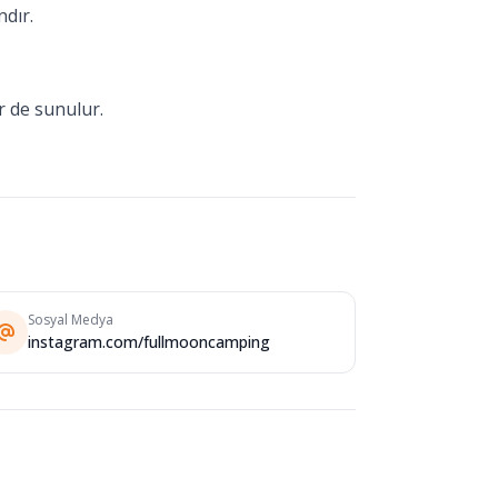
ndır.
r de sunulur.
un alanı bulunur. Restoranda kahvaltı
 açıktır; emanet kasası ve bagaj muhafazası
vlarından veya havuz başından izledikleri
Sosyal Medya
instagram.com/fullmooncamping
klaşımı ve hızlı desteği, konaklama
büfesi ile restoranın çeşitli yemekleri ve
lanların düzenliliği, misafirlerin rahat ve