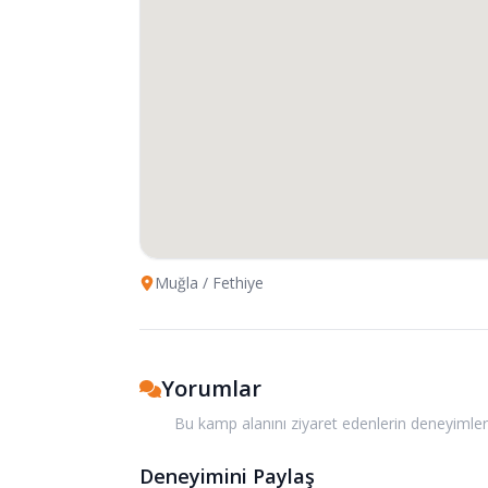
Muğla
/ Fethiye
Yorumlar
Bu kamp alanını ziyaret edenlerin deneyimler
Deneyimini Paylaş