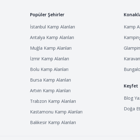
Popüler Şehirler
Konakl
İstanbul
Kamp Alanları
Kamp Al
Antalya
Kamp Alanları
Kamping
Muğla
Kamp Alanları
Glampin
İzmir
Kamp Alanları
Karavan 
Bolu
Kamp Alanları
Bungalo
Bursa
Kamp Alanları
Keşfet
Artvin
Kamp Alanları
Blog Yaz
Trabzon
Kamp Alanları
Doğa Etk
Kastamonu
Kamp Alanları
Balıkesir
Kamp Alanları